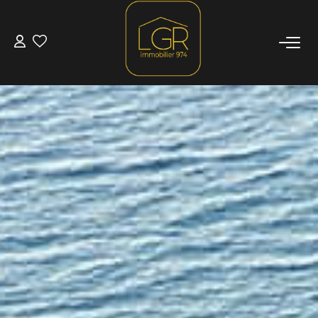
ACHETER
LOUER
LOCATIONS SAISONNIÈRES
ESTIMATION
NOTRE AGENCE
Qui Sommes Nous
Nous Rejoindre