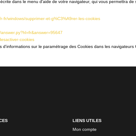
 décrite dans le menu d'aide de votre navigateur, qui vous permettra de
m/fr-fr/windows/supprimer-et-g%C3%A9rer-les-cookies
in/answer.py?hl=fr&answer=95647
-desactiver-cookies
lus d'informations sur le paramétrage des Cookies dans les navigateurs 
CES
LIENS UTILES
Mon compte