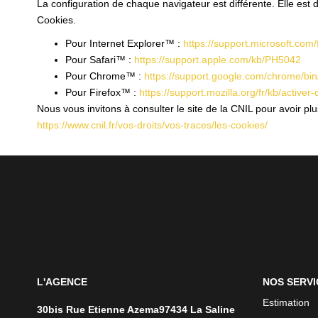
La configuration de chaque navigateur est différente. Elle est
Cookies.
Pour Internet Explorer™ :
https://support.microsoft.co
Pour Safari™ :
https://support.apple.com/kb/PH5042
Pour Chrome™ :
https://support.google.com/chrome/b
Pour Firefox™ :
https://support.mozilla.org/fr/kb/activer
Nous vous invitons à consulter le site de la CNIL pour avoir p
https://www.cnil.fr/vos-droits/vos-traces/les-cookies/
L'AGENCE
NOS SERVI
Estimation
30bis Rue Etienne Azema97434 La Saline