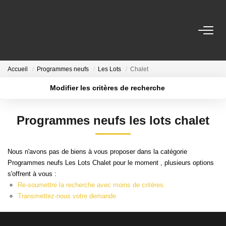
ACHETER
Accueil
Programmes neufs
Les Lots
Chalet
LOUER
Modifier les critères de recherche
Localisation
Type de transaction
Surface min
LOCATIONS SAISONNIÈRES
Programmes neufs les lots chalet
Type de bien
Plus de critères
Budget max
ESTIMATION
Nous n'avons pas de biens à vous proposer dans la catégorie
Créer une alerte
Programmes neufs Les Lots Chalet pour le moment , plusieurs options
NOTRE AGENCE
s'offrent à vous :
Re-soumettre la recherche avec moins de critères.
Qui Sommes Nous
Transmettez-nous votre demande
Nous Rejoindre