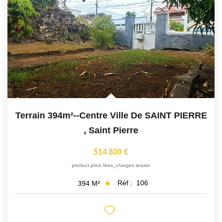
CONTACT
Terrain 394m²--centre Ville De SAINT PIERRE
,
Saint Pierre
514 800 €
product.price.fees_charges.teaser
Réf :
106
394
M²