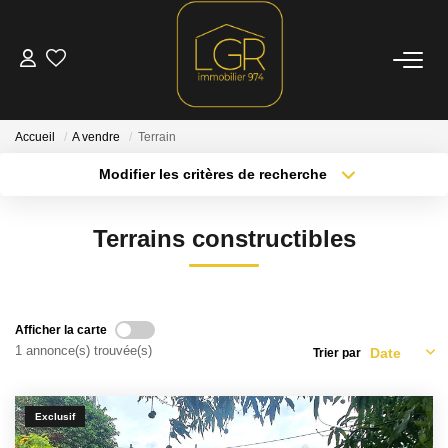
ACHETER
Accueil
A vendre
Terrain
LOUER
Modifier les critères de recherche
Type de transaction
Localisation
Acheter
Localisation
LOCATIONS SAISONNIÈRES
Terrains constructibles
Type de bien
Sélectionnez...
Surface min
ESTIMATION
Plus de critères
Budget max
Afficher la carte
NOTRE AGENCE
1 annonce(s) trouvée(s)
Trier par
Créer une alerte
Qui Sommes Nous
Exclusif
Nous Rejoindre