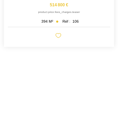
514 800 €
product.price.fees_charges.teaser
Réf :
106
394
M²