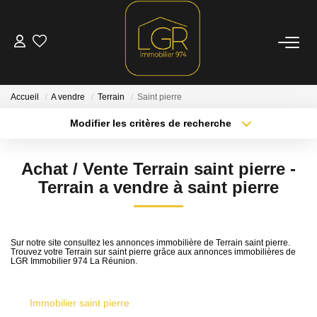
ACHETER
Accueil
A vendre
Terrain
Saint pierre
LOUER
Modifier les critères de recherche
Type de transaction
Localisation
Acheter
Localisation
LOCATIONS SAISONNIÈRES
Achat / Vente Terrain saint pierre -
Type de bien
Sélectionnez...
Surface min
Terrain a vendre à saint pierre
ESTIMATION
Plus de critères
Budget max
NOTRE AGENCE
Sur notre site consultez les annonces immobilière de Terrain saint pierre.
Trouvez votre Terrain sur saint pierre grâce aux annonces immobilières de
Créer une alerte
LGR Immobilier 974 La Réunion.
Qui Sommes Nous
Nous Rejoindre
Immobilier saint pierre